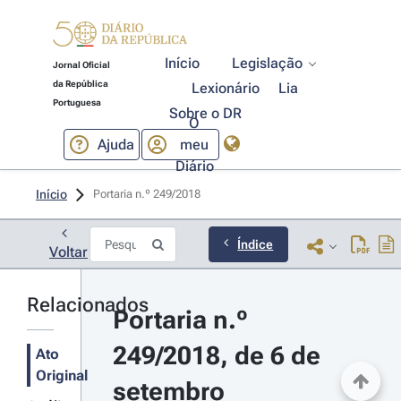
Início
Legislação
Jornal Oficial
da República
Lexionário
Lia
Portuguesa
Sobre o DR
O
Ajuda
meu
Diário
Início
Portaria n.º 249/2018 
Índice
Voltar
Relacionados
Portaria n.º 
249/2018, de 6 de 
Ato
Original
setembro