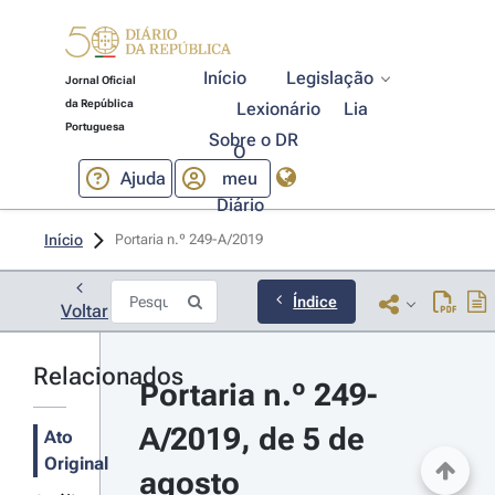
Início
Legislação
Jornal Oficial
da República
Lexionário
Lia
Portuguesa
Sobre o DR
O
Ajuda
meu
Diário
Início
Portaria n.º 249-A/2019 
Índice
Voltar
Relacionados
Portaria n.º 249-
A/2019, de 5 de 
Ato
Original
agosto