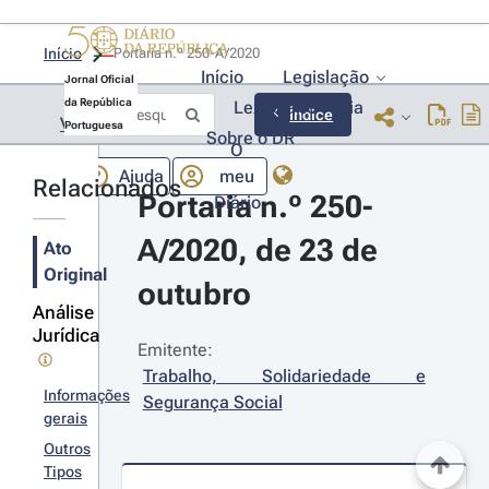
Início
Portaria n.º 250-A/2020 
Início
Legislação
Jornal Oficial
da República
Lexionário
Lia
Índice
Voltar
Portuguesa
Sobre o DR
O
Ajuda
meu
Relacionados
Portaria n.º 250-
Diário
A/2020, de 23 de 
Ato
Original
outubro
Análise
Jurídica
Emitente:
Trabalho, Solidariedade e 
Informações
Segurança Social
gerais
Outros
Tipos