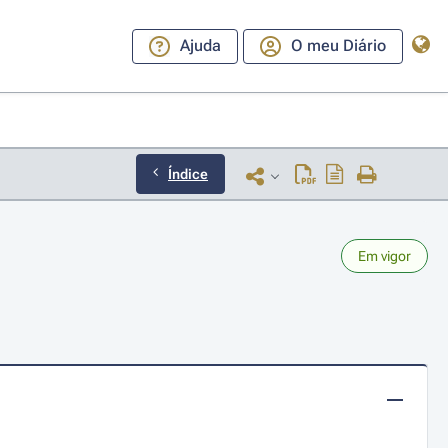
Ajuda
O meu Diário
Índice
Em vigor