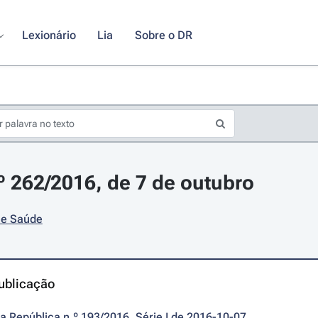
Lexionário
Lia
Sobre o DR
.º 262/2016, de 7 de outubro
 e Saúde
ublicação
da República n.º 193/2016, Série I de 2016-10-07