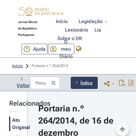
Início
Legislação
Jornal Oficial
da República
Lexionário
Lia
Portuguesa
Sobre o DR
O
Ajuda
meu
Diário
Início
Portaria n.º 264/2014 
Índice
Voltar
Relacionados
Portaria n.º 
264/2014, de 16 de 
Ato
Original
dezembro