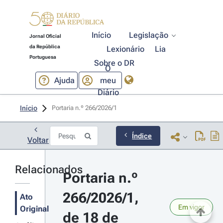
Início
Legislação
Jornal Oficial
da República
Lexionário
Lia
Portuguesa
Sobre o DR
O
Ajuda
meu
Diário
Início
Portaria n.º 266/2026/1 
Índice
Voltar
Relacionados
Portaria n.º 
266/2026/1, 
Ato
Em vigor
Original
de 18 de 