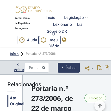
Início
Legislação
Jornal Oficial
da República
Lexionário
Lia
Portuguesa
Sobre o DR
O
Ajuda
meu
Diário
Início
Portaria n.º 273/2006 
Índice
Voltar
Relacionados
Portaria n.º 
273/2006, de 
Ato
Em vigor
Original
22 de março