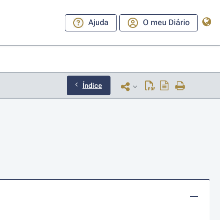
Ajuda
O meu Diário
Índice