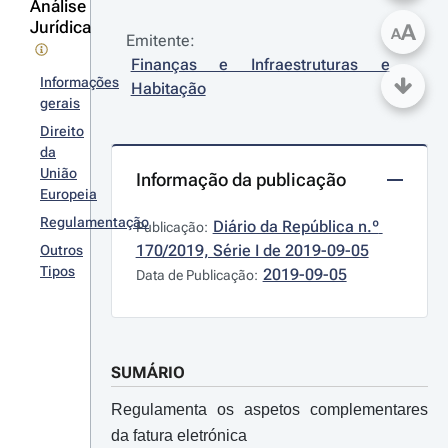
Análise
Jurídica
A
A
Emitente:
Finanças e Infraestruturas e 
Informações
Habitação
gerais
Direito
da
União
Informação da publicação
Europeia
Regulamentação
Diário da República n.º 
Publicação:
170/2019, Série I de 2019-09-05
Outros
Tipos
2019-09-05
Data de Publicação:
SUMÁRIO
Regulamenta os aspetos complementares
da fatura eletrónica