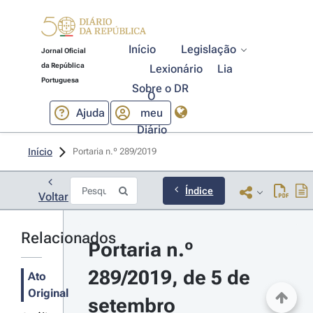
Início
Legislação
Jornal Oficial
da República
Lexionário
Lia
Portuguesa
Sobre o DR
O
Ajuda
meu
Diário
Início
Portaria n.º 289/2019 
Índice
Voltar
Relacionados
Portaria n.º 
289/2019, de 5 de 
Ato
Original
setembro