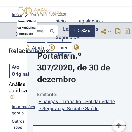
Início
Portaria n.º 307/2020 
Início
Legislação
Jornal Oficial
da República
Lexionário
Lia
Índice
Voltar
Portuguesa
Sobre o DR
O
Ajuda
meu
Relacionados
Portaria n.º 
Diário
307/2020, de 30 de 
Ato
Original
dezembro
Análise
Jurídica
Emitente:
Finanças, Trabalho, Solidariedade 
Informações
e Segurança Social e Saúde
gerais
Outros
Tipos