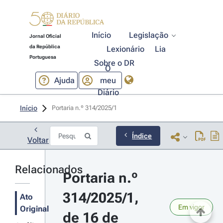
Início
Legislação
Jornal Oficial
da República
Lexionário
Lia
Portuguesa
Sobre o DR
O
Ajuda
meu
Diário
Início
Portaria n.º 314/2025/1 
Índice
Voltar
Relacionados
Portaria n.º 
314/2025/1, 
Ato
Em vigor
Original
de 16 de 