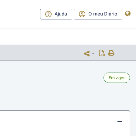
Ajuda
O meu Diário
Em vigor