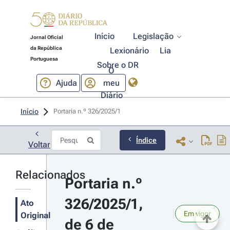
Início
Legislação
Jornal Oficial
da República
Lexionário
Lia
Portuguesa
Sobre o DR
O
Ajuda
meu
Diário
Início
Portaria n.º 326/2025/1 
Índice
Voltar
Relacionados
Portaria n.º 
326/2025/1, 
Ato
Em vigor
Original
de 6 de 