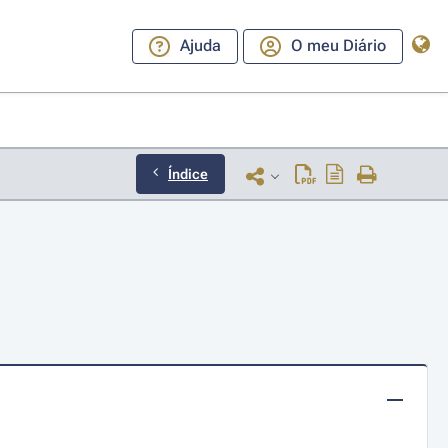
Ajuda
O meu Diário
Índice