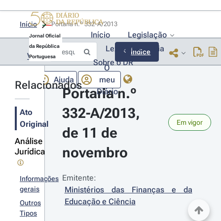
Início
Portaria n.º 332-A/2013 
Início
Legislação
Jornal Oficial
da República
Lexionário
Lia
Índice
Voltar
Portuguesa
Sobre o DR
O
Ajuda
meu
Relacionados
Portaria n.º 
Diário
332-A/2013, 
Ato
Em vigor
Original
de 11 de 
Análise
novembro
Jurídica
Emitente:
Informações
gerais
Ministérios das Finanças e da 
Educação e Ciência
Outros
Tipos