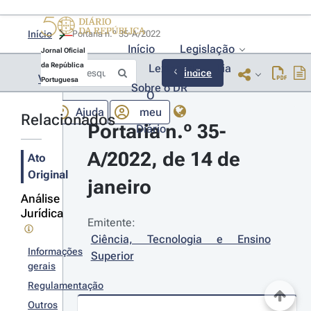
Início
Portaria n.º 35-A/2022 
Início
Legislação
Jornal Oficial
da República
Lexionário
Lia
Índice
Voltar
Portuguesa
Sobre o DR
O
Ajuda
meu
Relacionados
Portaria n.º 35-
Diário
A/2022, de 14 de 
Ato
Original
janeiro
Análise
Jurídica
Emitente:
Ciência, Tecnologia e Ensino 
Informações
Superior
gerais
Regulamentação
Outros