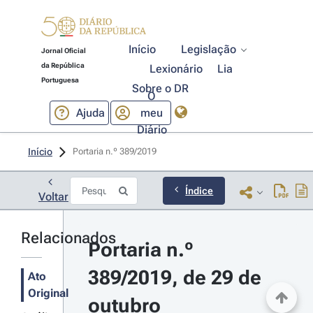
Início
Legislação
Jornal Oficial
da República
Lexionário
Lia
Portuguesa
Sobre o DR
O
Ajuda
meu
Diário
Início
Portaria n.º 389/2019 
Índice
Voltar
Relacionados
Portaria n.º 
389/2019, de 29 de 
Ato
Original
outubro