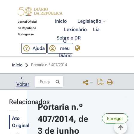
Início
Legislação
Jornal Oficial
da República
Lexionário
Lia
Portuguesa
Sobre o DR
O
Ajuda
meu
Diário
Início
Portaria n.º 407/2014 
Voltar
Relacionados
Portaria n.º 
407/2014, de 
Ato
Em vigor
Original
3 de junho