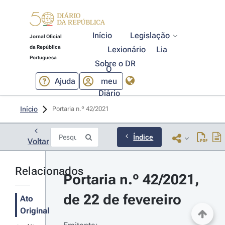
Início
Legislação
Jornal Oficial
da República
Lexionário
Lia
Portuguesa
Sobre o DR
O
Ajuda
meu
Diário
Início
Portaria n.º 42/2021 
Índice
Voltar
Relacionados
Portaria n.º 42/2021, 
de 22 de fevereiro
Ato
Original