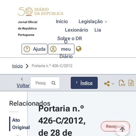
Início
Legislação
Jornal Oficial
da República
Lexionário
Lia
Portuguesa
Sobre o DR
O
Ajuda
meu
Diário
Início
Portaria n.º 426-C/2012 
Índice
Voltar
Relacionados
Portaria n.º 
426-C/2012, 
Ato
Revogado
Original
de 28 de 