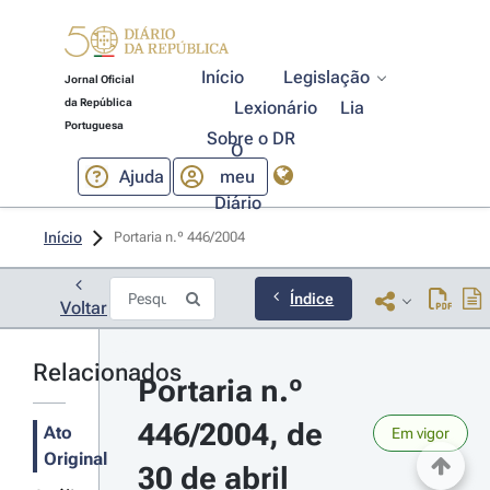
Início
Legislação
Jornal Oficial
da República
Lexionário
Lia
Portuguesa
Sobre o DR
O
Ajuda
meu
Diário
Início
Portaria n.º 446/2004 
Índice
Voltar
Relacionados
Portaria n.º 
446/2004, de 
Ato
Em vigor
Original
30 de abril