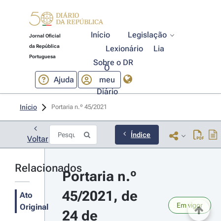
Início
Legislação
Jornal Oficial
da República
Lexionário
Lia
Portuguesa
Sobre o DR
O
Ajuda
meu
Diário
Início
Portaria n.º 45/2021 
Índice
Voltar
Relacionados
Portaria n.º 
45/2021, de 
Ato
Em vigor
Original
24 de 