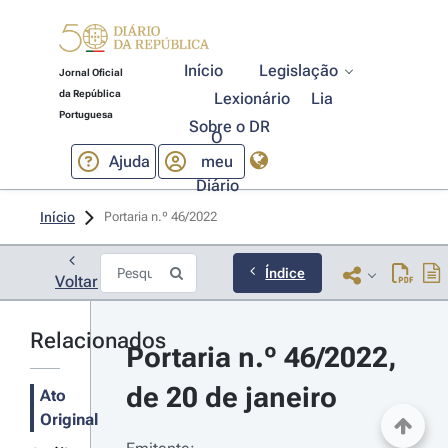
Início
Legislação
Jornal Oficial
da República
Lexionário
Lia
Portuguesa
Sobre o DR
O
Ajuda
meu
Diário
Início
Portaria n.º 46/2022 
Índice
Voltar
Relacionados
Portaria n.º 46/2022, 
de 20 de janeiro
Ato
Original