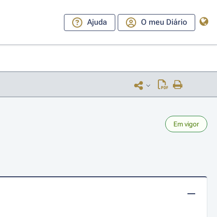
Ajuda
O meu Diário
Em vigor