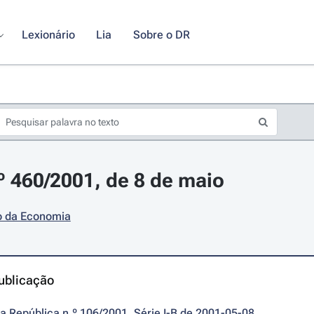
Lexionário
Lia
Sobre o DR
.º 460/2001, de 8 de maio
io da Economia
ublicação
da República n.º 106/2001, Série I-B de 2001-05-08