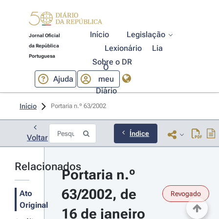
Início
Legislação
Jornal Oficial
da República
Lexionário
Lia
Portuguesa
Sobre o DR
O
Ajuda
meu
Diário
Início
Portaria n.º 63/2002 
Índice
Voltar
Relacionados
Portaria n.º 
63/2002, de 
Ato
Revogado
Original
16 de janeiro