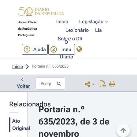
Início
Legislação
Jornal Oficial
da República
Lexionário
Lia
Portuguesa
Sobre o DR
O
Ajuda
meu
Diário
Início
Portaria n.º 635/2023 
Voltar
Relacionados
Portaria n.º 
635/2023, de 3 de 
Ato
Original
novembro