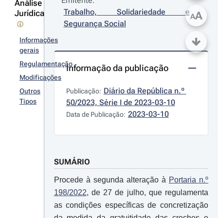
Emitente:
Análise
Trabalho, Solidariedade e 
Jurídica
A
A
Segurança Social
Informações
gerais
Regulamentação
Informação da publicação
Modificações
Diário da República n.º 
Outros
Publicação:
Tipos
50/2023, Série I de 2023-03-10
2023-03-10
Data de Publicação:
SUMÁRIO
Procede à segunda alteração à
Portaria n.º
198/2022
, de 27 de julho, que regulamenta
as condições específicas de concretização
da medida da gratuitidade das creches e