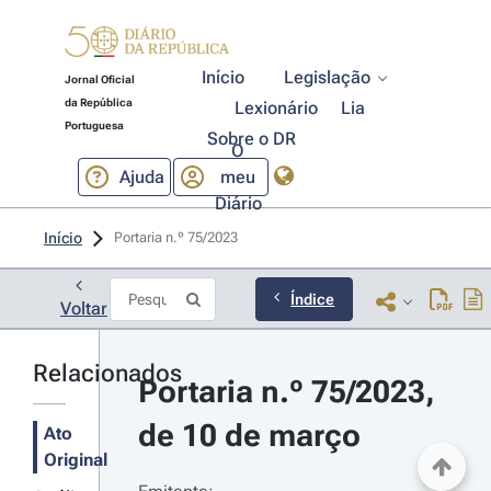
Início
Legislação
Jornal Oficial
da República
Lexionário
Lia
Portuguesa
Sobre o DR
O
Ajuda
meu
Diário
Início
Portaria n.º 75/2023 
Índice
Voltar
Relacionados
Portaria n.º 75/2023, 
de 10 de março
Ato
Original