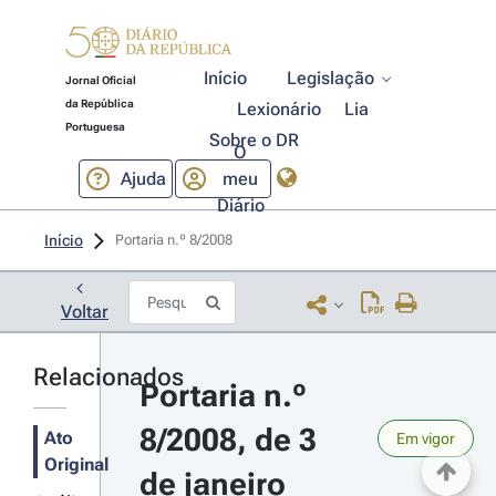
Início
Legislação
Jornal Oficial
da República
Lexionário
Lia
Portuguesa
Sobre o DR
O
Ajuda
meu
Diário
Início
Portaria n.º 8/2008 
Voltar
Relacionados
Portaria n.º 
8/2008, de 3 
Ato
Em vigor
Original
de janeiro