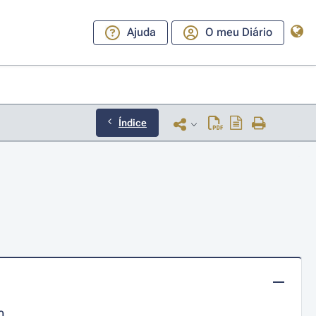
Ajuda
O meu Diário
Índice
0