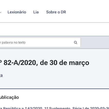
Lexionário
Lia
Sobre o DR
.º 82-A/2020, de 30 de março
ra
ublicação
da República n.º 63/2020, 1º Suplemento, Série I de 2020-03-3