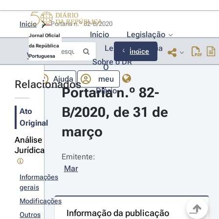
Início
Portaria n.º 82-B/2020 
Início
Legislação
Jornal Oficial
da República
Lexionário
Lia
Índice
Voltar
Portuguesa
Sobre o DR
O
Ajuda
meu
Relacionados
Portaria n.º 82-
Diário
B/2020, de 31 de 
Ato
Original
março
Análise
Jurídica
Emitente:
Mar
Informações
gerais
Modificações
Informação da publicação
Outros