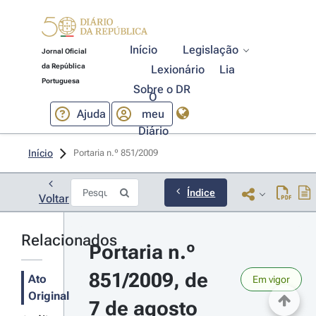
Início
Legislação
Jornal Oficial
da República
Lexionário
Lia
Portuguesa
Sobre o DR
O
Ajuda
meu
Diário
Início
Portaria n.º 851/2009 
Índice
Voltar
Relacionados
Portaria n.º 
851/2009, de 
Ato
Em vigor
Original
7 de agosto