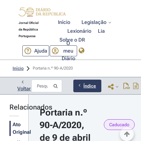
Início
Legislação
Jornal Oficial
da República
Lexionário
Lia
Portuguesa
Sobre o DR
O
Ajuda
meu
Diário
Início
Portaria n.º 90-A/2020 
Índice
Voltar
Relacionados
Portaria n.º 
90-A/2020, 
Ato
Caducado
Original
de 9 de abril