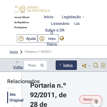
Início
Legislação
Jornal Oficial
da República
Lexionário
Lia
Portuguesa
Sobre o DR
O
Ajuda
meu
Diário
Início
Portaria n.º 92/2011 
Índice
Voltar
Relacionados
Portaria n.º 
92/2011, de 
Ato
Revogado
Original
28 de 