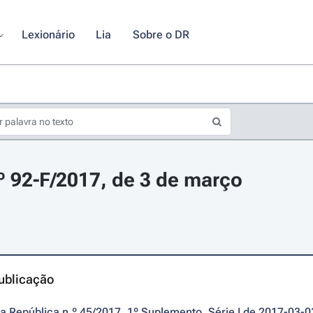
Lexionário
Lia
Sobre o DR
.º 92-F/2017, de 3 de março
ublicação
da República n.º 45/2017, 1º Suplemento, Série I de 2017-03-0