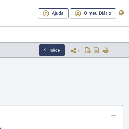
Ajuda
O meu Diário
Índice
3