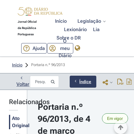
Início
Legislação
Jornal Oficial
da República
Lexionário
Lia
Portuguesa
Sobre o DR
O
Ajuda
meu
Diário
Início
Portaria n.º 96/2013 
Índice
Voltar
Relacionados
Portaria n.º 
96/2013, de 4 
Ato
Em vigor
Original
de março