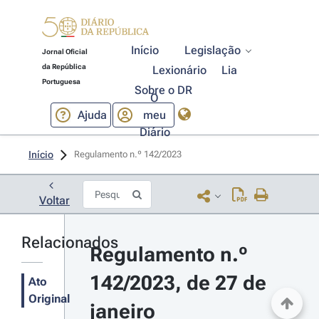
Início
Legislação
Jornal Oficial
da República
Lexionário
Lia
Portuguesa
Sobre o DR
O
Ajuda
meu
Diário
Início
Regulamento n.º 142/2023 
Voltar
Relacionados
Regulamento n.º 
142/2023, de 27 de 
Ato
Original
janeiro