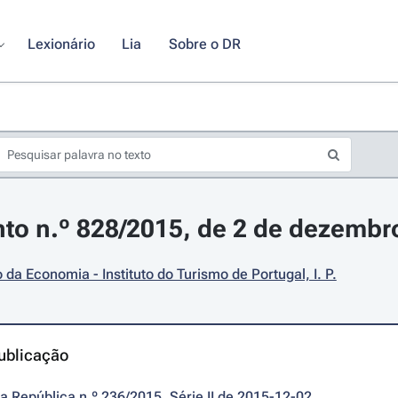
Lexionário
Lia
Sobre o DR
o n.º 828/2015, de 2 de dezembr
o da Economia - Instituto do Turismo de Portugal, I. P.
ublicação
da República n.º 236/2015, Série II de 2015-12-02