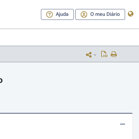
Ajuda
O meu Diário
o