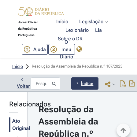
Início
Legislação
Jornal Oficial
da República
Lexionário
Lia
Portuguesa
Sobre o DR
O
Ajuda
meu
Diário
Início
Resolução da Assembleia da República n.º 107/2023 
Índice
Voltar
Relacionados
Resolução da 
Assembleia da 
Ato
Original
República n.º 