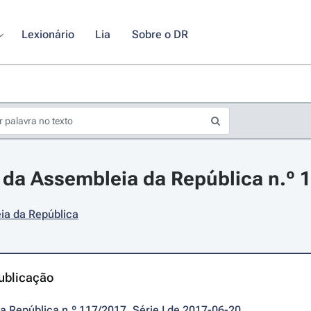
Lexionário
Lia
Sobre o DR
da Assembleia da República n.º 1
ia da República
ublicação
da República n.º 117/2017, Série I de 2017-06-20