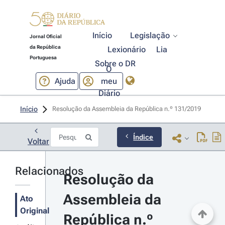
Início
Legislação
Jornal Oficial
da República
Lexionário
Lia
Portuguesa
Sobre o DR
O
Ajuda
meu
Diário
Início
Resolução da Assembleia da República n.º 131/2019 
Índice
Voltar
Relacionados
Resolução da 
Assembleia da 
Ato
Original
República n.º 