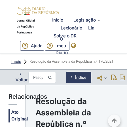
Início
Legislação
Jornal Oficial
da República
Lexionário
Lia
Portuguesa
Sobre o DR
O
Ajuda
meu
Diário
Início
Resolução da Assembleia da República n.º 170/2021 
Índice
Voltar
Relacionados
Resolução da 
Assembleia da 
Ato
Original
República n.º 