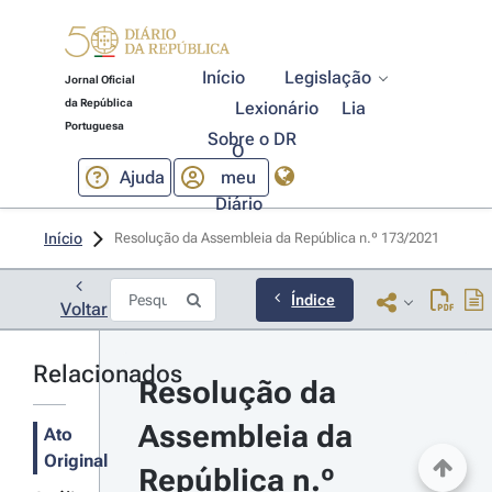
Início
Legislação
Jornal Oficial
da República
Lexionário
Lia
Portuguesa
Sobre o DR
O
Ajuda
meu
Diário
Início
Resolução da Assembleia da República n.º 173/2021 
Índice
Voltar
Relacionados
Resolução da 
Assembleia da 
Ato
Original
República n.º 