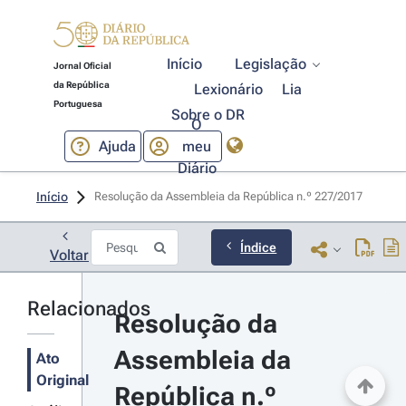
Início
Legislação
Jornal Oficial
da República
Lexionário
Lia
Portuguesa
Sobre o DR
O
Ajuda
meu
Diário
Início
Resolução da Assembleia da República n.º 227/2017 
Índice
Voltar
Relacionados
Resolução da 
Assembleia da 
Ato
Original
República n.º 