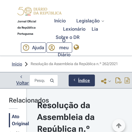
Início
Legislação
Jornal Oficial
da República
Lexionário
Lia
Portuguesa
Sobre o DR
O
Ajuda
meu
Diário
Início
Resolução da Assembleia da República n.º 262/2021 
Índice
Voltar
Relacionados
Resolução da 
Assembleia da 
Ato
Original
República n.º 