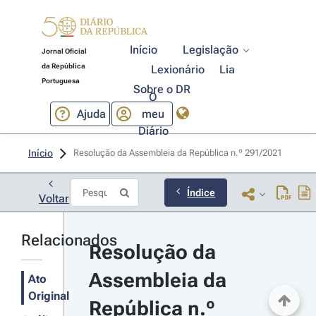
Início
Legislação
Jornal Oficial
da República
Lexionário
Lia
Portuguesa
Sobre o DR
O
Ajuda
meu
Diário
Início
Resolução da Assembleia da República n.º 291/2021 
Índice
Voltar
Relacionados
Resolução da 
Assembleia da 
Ato
Original
República n.º 