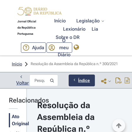
Início
Legislação
Jornal Oficial
da República
Lexionário
Lia
Portuguesa
Sobre o DR
O
Ajuda
meu
Diário
Início
Resolução da Assembleia da República n.º 300/2021 
Índice
Voltar
Relacionados
Resolução da 
Assembleia da 
Ato
Original
República n.º 