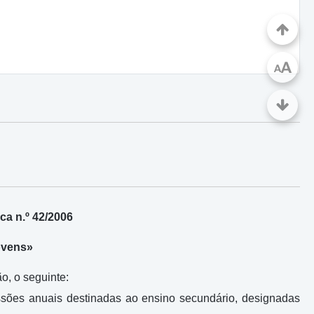
A
A
a n.º 42/2006
ovens»
o, o seguinte:
ssões anuais destinadas ao ensino secundário, designadas