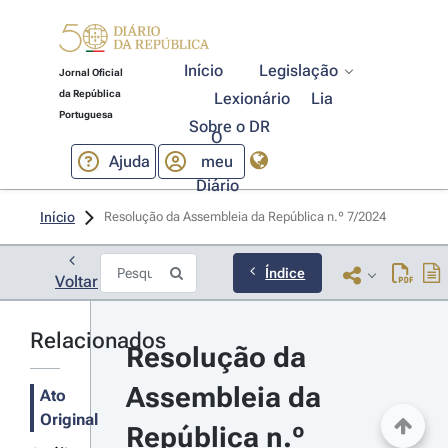
Início
Legislação
Jornal Oficial
da República
Lexionário
Lia
Portuguesa
Sobre o DR
O
Ajuda
meu
Diário
Início
Resolução da Assembleia da República n.º 7/2024 
Índice
Voltar
Relacionados
Resolução da 
Assembleia da 
Ato
Original
República n.º 