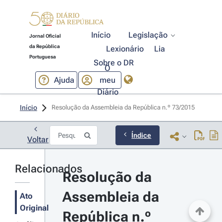
Início
Legislação
Jornal Oficial
da República
Lexionário
Lia
Portuguesa
Sobre o DR
O
Ajuda
meu
Diário
Início
Resolução da Assembleia da República n.º 73/2015 
Índice
Voltar
Relacionados
Resolução da 
Assembleia da 
Ato
Original
República n.º 