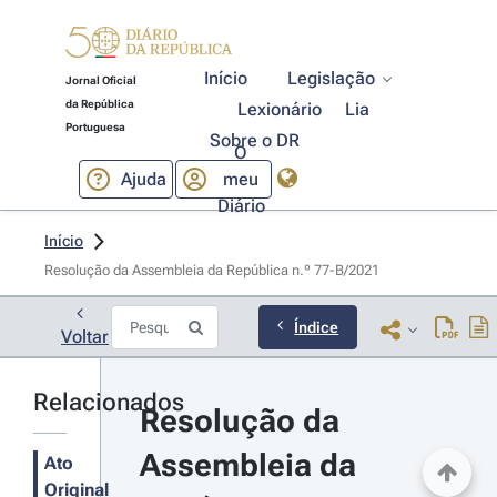
Início
Legislação
Jornal Oficial
da República
Lexionário
Lia
Portuguesa
Sobre o DR
O
Ajuda
meu
Diário
Início
Resolução da Assembleia da República n.º 77-B/2021 
Índice
Voltar
Relacionados
Resolução da 
Assembleia da 
Ato
Original